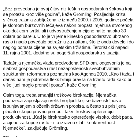
„Bez presedana je ovaj čitav niz teških gospodarskih šokova koji
se protežu kroz više godina", kaže Grömling. Posljednja kriza
sličnog trajanja zabilježena je između 2000. i 2005. godine: počela
je slomom burzovnih tečajeva nakon propasti mjehura stvorenog
oko dot‑com tvrtki, ali i udvostručenjem cijene nafte na oko 30
dolara po barelu. U to je vrijeme kinesko gospodarstvo ubrzano
raslo i naglo povećalo potražnju za naftom, što je onda dovelo i do
naglog porasta cijene na svjetskim tržištima. Teroristički napadi
11. rujna 2001. dodatno su pogoršali gospodarsku situaciju.
Tadašnja njemačka vlada predvođena SPD‑om, odgovorila je na
slabost gospodarstva i rast nezaposlenosti sveobuhvatnim
strukturnim reformama poznatima kao Agenda 2010. „Kao i tada, i
danas nam je potrebna fleksibilnija pravila na tržištu rada kako bi
više ljudi moglo pronaći posao", kaže Grömling.
Osim toga, treba smanjiti troškove birokracije. Njemačka
poduzeća zapošljavaju velik broj ljudi koji se bave isključivo
ispunjavanjem složenih državnih propisa, a često su prisiljena
plaćati i skupu pravnu pomoć. Takvi troškovi opterećuju
produktivnost. „Kad je birokratsko opterećenje visoko, dobit pada,
a cijene za kupce rastu - i to izravno slabi konkurentnost
Njemačke", zaključuje Grömling.