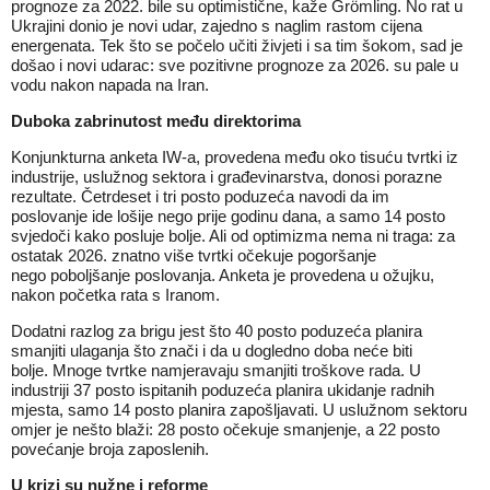
prognoze za 2022. bile su optimistične, kaže Grömling. No rat u
Ukrajini donio je novi udar, zajedno s naglim rastom cijena
energenata. Tek što se počelo učiti živjeti i sa tim šokom, sad je
došao i novi udarac: sve pozitivne prognoze za 2026. su pale u
vodu nakon napada na Iran.
Duboka zabrinutost među direktorima
Konjunkturna anketa IW‑a, provedena među oko tisuću tvrtki iz
industrije, uslužnog sektora i građevinarstva, donosi porazne
rezultate. Četrdeset i tri posto poduzeća navodi da im
poslovanje ide lošije nego prije godinu dana, a samo 14 posto
svjedoči kako posluje bolje. Ali od optimizma nema ni traga: za
ostatak 2026. znatno više tvrtki očekuje pogoršanje
nego poboljšanje poslovanja. Anketa je provedena u ožujku,
nakon početka rata s Iranom.
Dodatni razlog za brigu jest što 40 posto poduzeća planira
smanjiti ulaganja što znači i da u dogledno doba neće biti
bolje. Mnoge tvrtke namjeravaju smanjiti troškove rada. U
industriji 37 posto ispitanih poduzeća planira ukidanje radnih
mjesta, samo 14 posto planira zapošljavati. U uslužnom sektoru
omjer je nešto blaži: 28 posto očekuje smanjenje, a 22 posto
povećanje broja zaposlenih.
U krizi su nužne i reforme