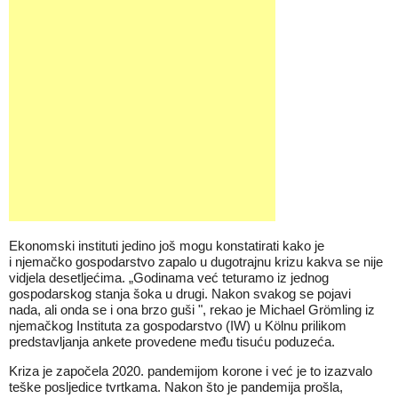
Ekonomski instituti jedino još mogu konstatirati kako je
i njemačko gospodarstvo zapalo u dugotrajnu krizu kakva se nije
vidjela desetljećima. „Godinama već teturamo iz jednog
gospodarskog stanja šoka u drugi. Nakon svakog se pojavi
nada, ali onda se i ona brzo guši ", rekao je Michael Grömling iz
njemačkog Instituta za gospodarstvo (IW) u Kölnu prilikom
predstavljanja ankete provedene među tisuću poduzeća.
Kriza je započela 2020. pandemijom korone i već je to izazvalo
teške posljedice tvrtkama. Nakon što je pandemija prošla,