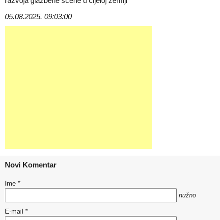
razvoja glazbene scene u cijeloj zemlji
05.08.2025. 09:03:00
Novi Komentar
Ime
*
nužno
E-mail
*