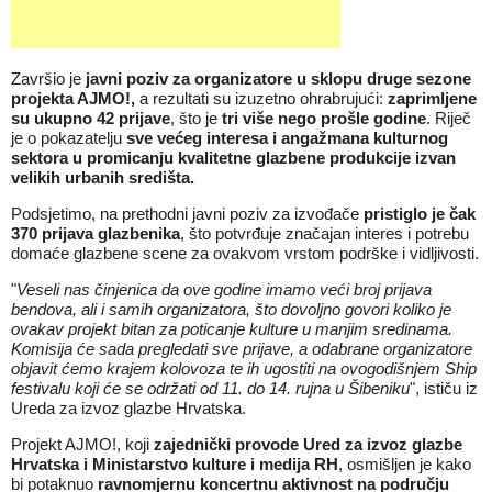
Završio je
javni poziv za organizatore u sklopu druge sezone
projekta AJMO!,
a rezultati su izuzetno ohrabrujući:
zaprimljene
su ukupno 42 prijave
, što je
tri više nego prošle godine
. Riječ
je o pokazatelju
sve većeg interesa i angažmana kulturnog
sektora u promicanju kvalitetne glazbene produkcije izvan
velikih urbanih središta.
Podsjetimo, na prethodni javni poziv za izvođače
pristiglo je čak
370 prijava glazbenika
, što potvrđuje značajan interes i potrebu
domaće glazbene scene za ovakvom vrstom podrške i vidljivosti.
"
Veseli nas činjenica da ove godine imamo veći broj prijava
bendova, ali i samih organizatora, što dovoljno govori koliko je
ovakav projekt bitan za poticanje kulture u manjim sredinama.
Komisija će sada pregledati sve prijave, a odabrane organizatore
objavit ćemo krajem kolovoza te ih ugostiti na ovogodišnjem Ship
festivalu koji će se održati od 11. do 14. rujna u Šibeniku
", ističu iz
Ureda za izvoz glazbe Hrvatska.
Projekt AJMO!, koji
zajednički provode Ured za izvoz glazbe
Hrvatska i Ministarstvo kulture i medija RH
, osmišljen je kako
bi potaknuo
ravnomjernu koncertnu aktivnost na području