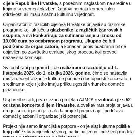
cijele Republike Hrvatske
, s posebnim naglaskom na sredine u
kojima suvremeni glazbeni žanrovi nemaju komercijalnu
održivost, ali imaju snažnu kulturnu vrijednost.
Organizatori iz različitih dijelova Hrvatske prijavili su raznolike
programe koji uključuju
glazbenike iz različitih žanrovskih
skupina
, a svi
konkuriraju za sufinanciranje u iznosu od
10.000 eura po odabranom programu.
Ukupno će biti
podržano 15 organizatora
, a konačan popis odabranih bit će
objavljen po završetku evaluacijskog procesa koji provodi
nezavisna komisija.
Svi odabrani programi bit će
realizirani u razdoblju od 1.
listopada 2025. do 1. ožujka 2026. godine
, čime se nastavlja
misija decentralizacije kulturne ponude i dostupnosti koncerata u
sredinama koje rijetko imaju priliku ugostiti vrhunske domaće
glazbenike.
Usporedbe radi, prva sezona projekta AJMO!
rezultirala je s 52
održana koncerta diljem Hrvatske
, a ovakav rast broja prijava u
drugoj sezoni jasan je znak da projekt prepoznaje i podržava
domaći glazbeni i organizacijski potencijal.
Projekt nije samo financijska potpora - on je alat kulturne politike
koji potiče stvaranje inkluzivnog, participativnog i održivog modela