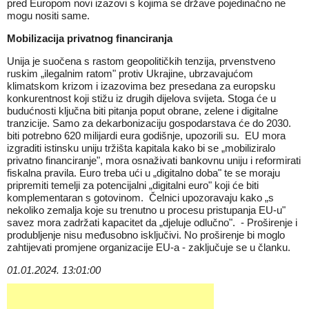
pred Europom novi izazovi s kojima se države pojedinačno ne
mogu nositi same.
Mobilizacija privatnog financiranja
Unija je suočena s rastom geopolitičkih tenzija, prvenstveno
ruskim „ilegalnim ratom" protiv Ukrajine, ubrzavajućom
klimatskom krizom i izazovima bez presedana za europsku
konkurentnost koji stižu iz drugih dijelova svijeta. Stoga će u
budućnosti ključna biti pitanja poput obrane, zelene i digitalne
tranzicije. Samo za dekarbonizaciju gospodarstava će do 2030.
biti potrebno 620 milijardi eura godišnje, upozorili su. EU mora
izgraditi istinsku uniju tržišta kapitala kako bi se „mobiliziralo
privatno financiranje", mora osnaživati bankovnu uniju i reformirati
fiskalna pravila. Euro treba ući u „digitalno doba" te se moraju
pripremiti temelji za potencijalni „digitalni euro" koji će biti
komplementaran s gotovinom. Čelnici upozoravaju kako „s
nekoliko zemalja koje su trenutno u procesu pristupanja EU-u"
savez mora zadržati kapacitet da „djeluje odlučno". - Proširenje i
produbljenje nisu međusobno isključivi. No proširenje bi moglo
zahtijevati promjene organizacije EU-a - zaključuje se u članku.
01.01.2024. 13:01:00